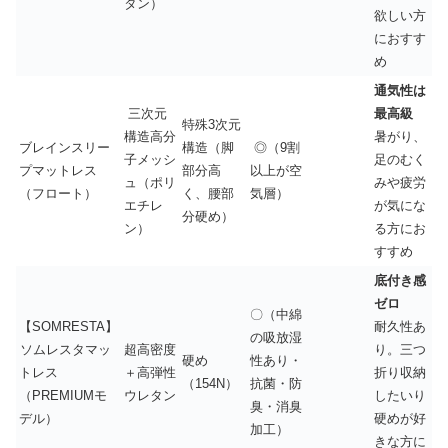
タン）
欲しい方
におすす
め
通気性は
三次元
最高級
特殊3次元
構造高分
暑がり、
ブレインスリー
構造（脚
◎（9割
子メッシ
足のむく
プマットレス
部分高
以上が空
ュ（ポリ
みや疲労
（フロート）
く、腰部
気層）
エチレ
が気にな
分硬め）
ン）
る方にお
すすめ
底付き感
ゼロ
〇（中綿
【SOMRESTA】
耐久性あ
の吸放湿
ソムレスタマッ
超高密度
り。三つ
硬め
性あり・
トレス
＋高弾性
折り収納
（154N）
抗菌・防
（PREMIUMモ
ウレタン
したいり
臭・消臭
デル）
硬めが好
加工）
きな方に