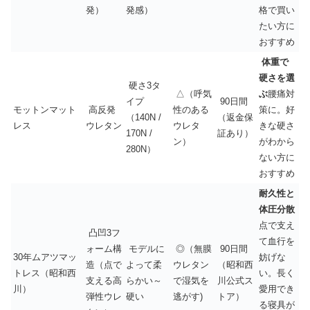
発）
発感）
格で買い
たい方に
おすすめ
体重で
硬さを選
硬さ3タ
△（呼気
ぶ
腰痛対
イプ
90日間
モットンマット
高反発
性のある
策に。好
（140N /
（返金保
レス
ウレタン
ウレタ
きな硬さ
170N /
証あり）
ン）
がわから
280N）
ない方に
おすすめ
耐久性と
体圧分散
点で支え
凸凹3フ
て血行を
ォーム構
モデルに
◎（無膜
90日間
30年ムアツマッ
妨げな
造（点で
よって柔
ウレタン
（昭和西
トレス（昭和西
い。長く
支える高
らかい～
で湿気を
川公式ス
川）
愛用でき
弾性ウレ
硬い
逃がす)
トア）
る寝具が