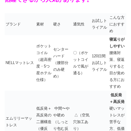
こんな方
お試しト
ブランド
素材
硬さ
通気性
におすす
ライアル
め
寝返りが
ポケット
しやすい
センター
コイル
〇（ポケ
腰痛対
ハード
120日間
（超高密
ットコイ
策、寝返
NELLマットレス
（腰部分
お試しト
度・5つ
ルで風が
りすると
のみ硬
ライアル
星ホテル
通る）
目が覚め
め）
仕様）
る方にお
すすめ
低反発
＋高反発
低反発＋
中間〜や
硬いマッ
高反発の
や硬め
△（空気
トレスが
エムリリーマッ
二層構造
（しっと
穴加工あ
苦手な
トレス
（優反
り包む反
り）
方、低価