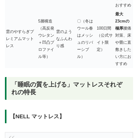
おすすめ
最大
5層構造
〇（冬は
23cmの
（高反発
ウール春
100日間
極厚
腰痛
雲のやすらぎプ
雲のよう
ウレタン
はメッシ
（公式サ
対策、床
レミアムマット
なふんわ
＋凹凸プ
ュのリバ
イト限
や畳に直
レス
り感
ロファイ
ーシブ
定）
敷きした
ル等）
ル）
い方にお
すすめ
「睡眠の質を上げる」マットレスそれぞ
れの特長
【NELL マットレス】