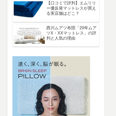
【口コミで評判】エムリリ
ー優反発マットレスが買え
る実店舗はどこ？
西川ムアツ布団「20年ムア
ツX・XXマットレス」の評
判と人気の理由