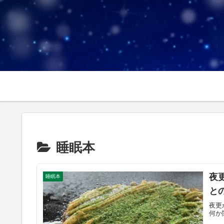
睡眠本
夜
睡眠本
と
夜更
何か