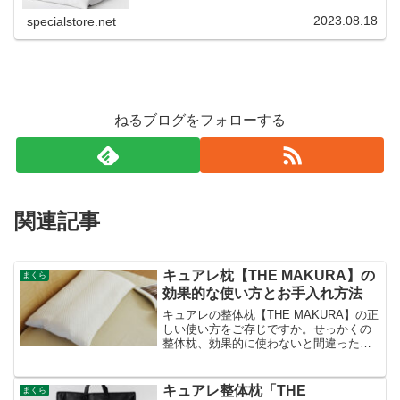
2023.08.18
specialstore.net
ねるブログをフォローする
関連記事
キュアレ枕【THE MAKURA】の
まくら
効果的な使い方とお手入れ方法
キュアレの整体枕【THE MAKURA】の正
しい使い方をご存じですか。せっかくの
整体枕、効果的に使わないと間違った使
い方ではもったいないですよね。プロお
すすめの方法とは。また洗えるかどうか
などお手入れ方法もチェックしました。
キュアレ整体枕「THE
まくら