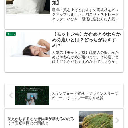
策】
睡眠の質を上げるおすすめ高級枕をピッ
クアップしました。肩こり・ストレート
ネック・いびき 腰痛に悩む方に人気の
枕、テレビや雑誌で話題の枕など。悩み
に合う枕選びの参考になさってください
ね。
【モットン枕】かためとやわらか
まくら
めの違いとは？どっちがおすす
め？
人気の【モットン枕】は購入の際、かた
めとやわらかめが選べます。その違いと
は？どちらがおすすめなのでしょうか？
メーカーにお電話して聞いてみました。
また「やわらかめ」の口コミ評判をまと
めました。
スタンフォード式枕「ブレインスリープ
ピロー」はロンブー淳さん絶賛
夜更かしするとなぜ体重が増えるのだろ
う？睡眠時間との関係は