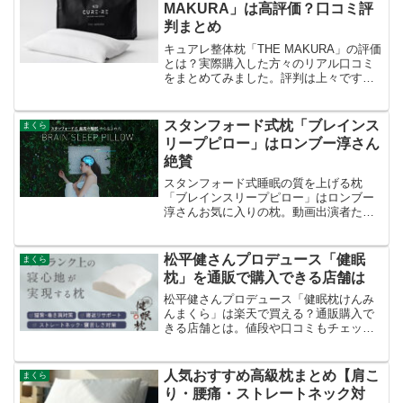
MAKURA」は高評価？口コミ評
判まとめ
キュアレ整体枕「THE MAKURA」の評価
とは？実際購入した方々のリアル口コミ
をまとめてみました。評判は上々です
ね。
スタンフォード式枕「ブレインス
まくら
リープピロー」はロンブー淳さん
絶賛
スタンフォード式睡眠の質を上げる枕
「ブレインスリープピロー」はロンブー
淳さんお気に入りの枕。動画出演者たち
が2週間お試しして口コミレビューした動
画が大評判。実際にはどんな感想なので
しょうか。
松平健さんプロデュース「健眠
まくら
枕」を通販で購入できる店舗は
松平健さんプロデュース「健眠枕けんみ
んまくら」は楽天で買える？通販購入で
きる店舗とは。値段や口コミもチェック
してみました。
人気おすすめ高級枕まとめ【肩こ
まくら
り・腰痛・ストレートネック対